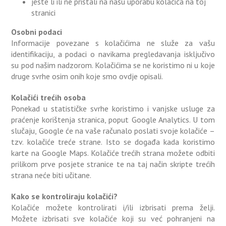
jeste li ili ne pristali na našu uporabu kolačića na toj
stranici
Osobni podaci
Informacije povezane s kolačićima ne služe za vašu
identifikaciju, a podaci o navikama pregledavanja isključivo
su pod našim nadzorom. Kolačićima se ne koristimo ni u koje
druge svrhe osim onih koje smo ovdje opisali.
Kolačići trećih osoba
Ponekad u statističke svrhe koristimo i vanjske usluge za
praćenje korištenja stranica, poput Google Analytics. U tom
slučaju, Google će na vaše računalo poslati svoje kolačiće –
tzv. kolačiće treće strane. Isto se događa kada koristimo
karte na Google Maps. Kolačiće trećih strana možete odbiti
prilikom prve posjete stranice te na taj način skripte trećih
strana neće biti učitane.
Kako se kontroliraju kolačići?
Kolačiće možete kontrolirati i/ili izbrisati prema želji.
Možete izbrisati sve kolačiće koji su već pohranjeni na