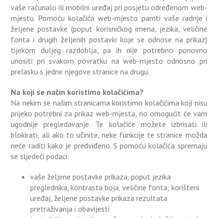
vaše računalo ili mobilni uređaj pri posjetu određenom web-
mjestu. Pomoću kolačića web-mjesto pamti vaše radnje i
željene postavke (poput korisničkog imena, jezika, veličine
fonta i drugih željenih postavki koje se odnose na prikaz)
tijekom duljeg razdoblja, pa ih nije potrebno ponovno
unositi pri svakom povratku na web-mjesto odnosno pri
prelasku s jedne njegove stranice na drugu.
Na koji se način koristimo kolačićima?
Na nekim se našim stranicama koristimo kolačićima koji nisu
prijeko potrebni za prikaz web-mjesta, no omogućit će vam
ugodnije pregledavanje. Te kolačiće možete izbrisati ili
blokirati, ali ako to učinite, neke funkcije te stranice možda
neće raditi kako je predviđeno. S pomoću kolačića spremaju
se sljedeći podaci:
vaše željene postavke prikaza, poput jezika
preglednika, kontrasta boja, veličine fonta; korišteni
uređaj, željene postavke prikaza rezultata
pretraživanja i obavijesti