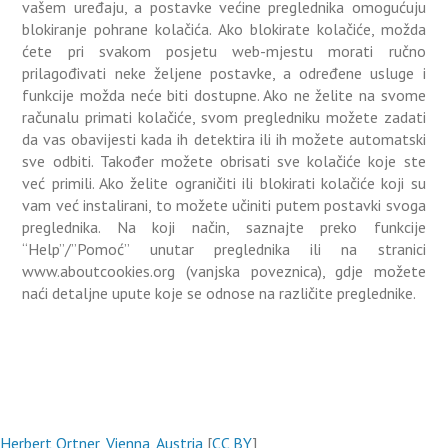
vašem uređaju, a postavke većine preglednika omogućuju
blokiranje pohrane kolačića. Ako blokirate kolačiće, možda
ćete pri svakom posjetu web-mjestu morati ručno
prilagođivati neke željene postavke, a određene usluge i
funkcije možda neće biti dostupne. Ako ne želite na svome
računalu primati kolačiće, svom pregledniku možete zadati
da vas obavijesti kada ih detektira ili ih možete automatski
sve odbiti. Također možete obrisati sve kolačiće koje ste
već primili. Ako želite ograničiti ili blokirati kolačiće koji su
vam već instalirani, to možete učiniti putem postavki svoga
preglednika. Na koji način, saznajte preko funkcije
“Help”/”Pomoć” unutar preglednika ili na stranici
www.aboutcookies.org (vanjska poveznica), gdje možete
naći detaljne upute koje se odnose na različite preglednike.
Herbert Ortner, Vienna, Austria
[
CC BY
]