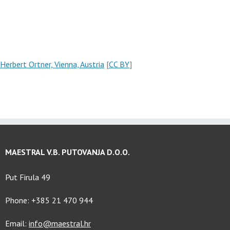
Herbert Ortner, Vienna, Austria
[
CC BY
]
MAESTRAL V.B. PUTOVANJA D.O.O.
Put Firula 49
Phone: +385 21 470 944
Email:
info@maestral.hr