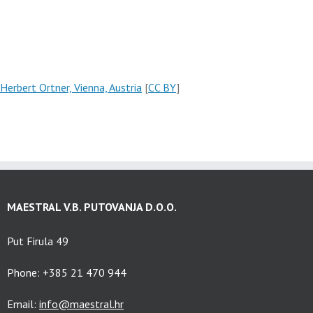
Herbert Ortner, Vienna, Austria
[
CC BY
]
MAESTRAL V.B. PUTOVANJA D.O.O.
Put Firula 49
Phone: +385 21 470 944
Email:
info@maestral.hr