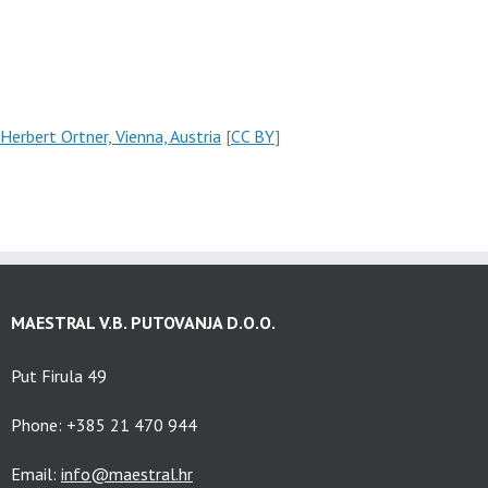
Herbert Ortner, Vienna, Austria
[
CC BY
]
MAESTRAL V.B. PUTOVANJA D.O.O.
Put Firula 49
Phone: +385 21 470 944
Email:
info@maestral.hr