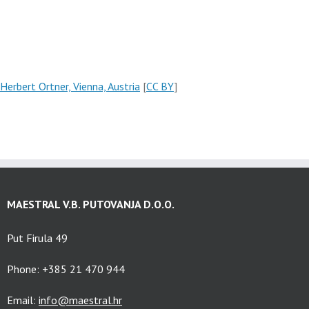
Herbert Ortner, Vienna, Austria
[
CC BY
]
MAESTRAL V.B. PUTOVANJA D.O.O.
Put Firula 49
Phone: +385 21 470 944
Email:
info@maestral.hr