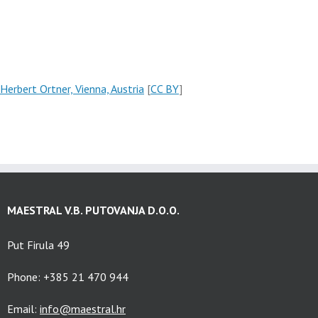
Herbert Ortner, Vienna, Austria
[
CC BY
]
MAESTRAL V.B. PUTOVANJA D.O.O.
Put Firula 49
Phone: +385 21 470 944
Email:
info@maestral.hr