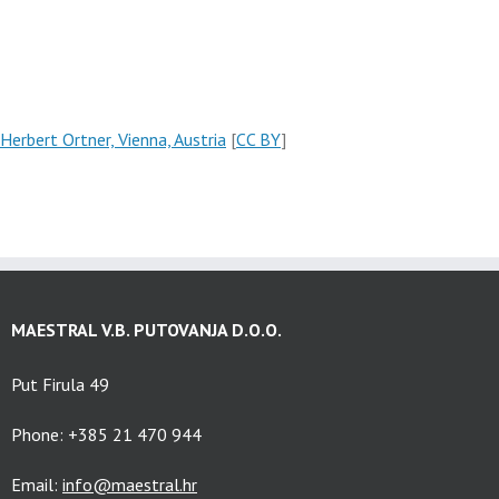
Herbert Ortner, Vienna, Austria
[
CC BY
]
MAESTRAL V.B. PUTOVANJA D.O.O.
Put Firula 49
Phone: +385 21 470 944
Email:
info@maestral.hr