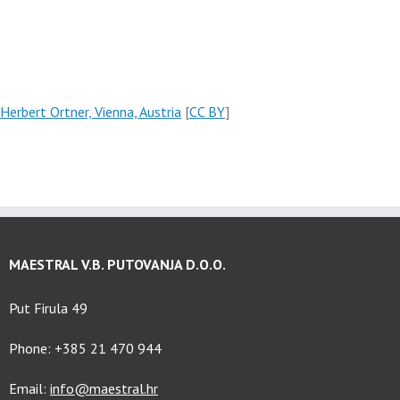
Herbert Ortner, Vienna, Austria
[
CC BY
]
MAESTRAL V.B. PUTOVANJA D.O.O.
Put Firula 49
Phone: +385 21 470 944
Email:
info@maestral.hr