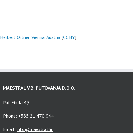
Herbert Ortner, Vienna, Austria
[
CC BY
]
MAESTRAL V.B. PUTOVANJA D.O.O.
Put Firula 49
Phone: +385 21 470 944
Email:
info@maestral.hr